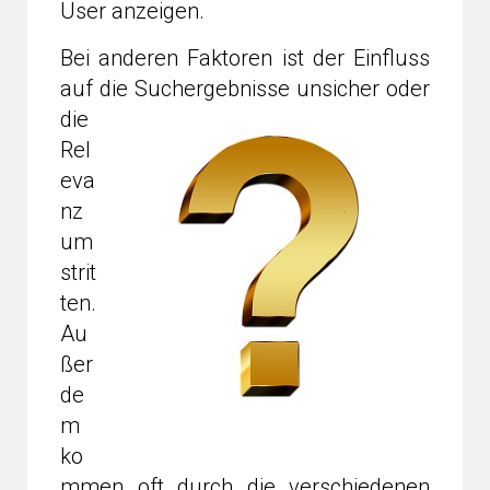
User anzeigen.
Bei anderen Faktoren ist der Einfluss
auf die
Suchergebnisse unsicher oder
die
Rel
eva
nz
um
strit
ten.
Au
ßer
de
m
ko
mmen oft durch die verschiedenen