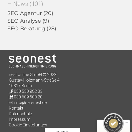
News
(101)
SEO Agentur
(20)
SEO Analyse
(9)
SEO Beratung
(28)
nest online GmbH © 2023
Kundenbewertungen und Erfahrungen zu
Gustav-Holzmann-Straße 4
seo-nest.de
10317 Berlin
030 530 882 33
SEHR GUT
98%
030 609 500 20
info@seo-nest.de
Empfehlungen auf
ProvenExpert.com
Kontakt
4,91 / 5,00
Datenschutz
Impressum
198
139
Cookie Einstellungen
Bewertungen auf
Bewertungen von 3