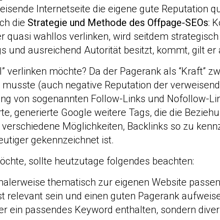
weisende Internetseite die eigene gute Reputation 
ich die
Strategie und Methode des Offpage-SEOs
: 
quasi wahllos verlinken, wird seitdem strategisch 
s und ausreichend Autorität besitzt, kommt, gilt er 
el” verlinken möchte? Da der Pagerank als “Kraft” 
n musste (auch negative Reputation der verweisend
ng von sogenannten Follow-Links und Nofollow-Lin
te, generierte Google weitere Tags, die die Beziehu
en verschiedene Möglichkeiten, Backlinks so zu ken
utiger gekennzeichnet ist.
öchte, sollte heutzutage folgendes beachten:
imalerweise thematisch zur eigenen Website passen
bst relevant sein und einen guten Pagerank aufweis
r ein passendes Keyword enthalten, sondern divers s