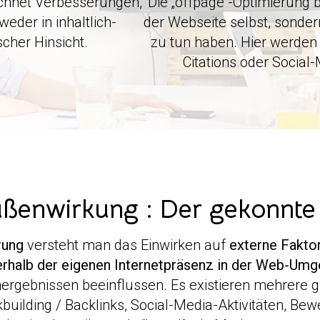
chnet Verbesserungen,
Die „offpage“-Optimierung b
weder in inhaltlich-
der Webseite selbst, sonder
scher Hinsicht.
zu tun haben. Hier werde
Citations oder Social-
ßenwirkung : Der gekonnte 
rung
versteht man das Einwirken auf
externe Fakto
rhalb der eigenen Internetpräsenz in der Web-Um
ergebnissen beeinflussen. Es existieren mehrere gr
building / Backlinks, Social-Media-Aktivitäten, Be