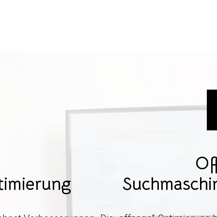
Of
timierung
Suchmaschi