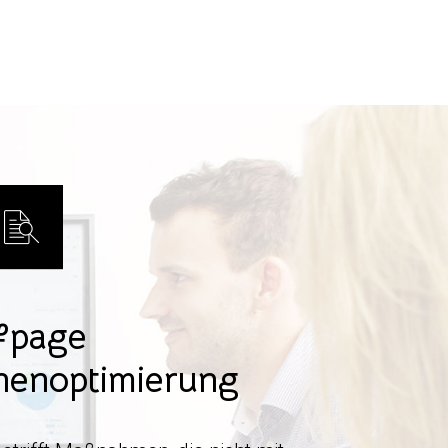
fpage
nenoptimierung