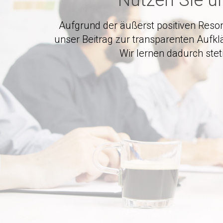
Nutzen Sie u
Aufgrund der äußerst positiven Reson
unser Beitrag zur transparenten Aufk
Wir lernen dadurch ste