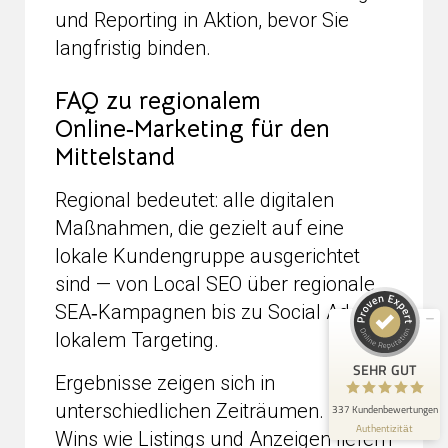
und Reporting in Aktion, bevor Sie
langfristig binden.
FAQ zu regionalem
Online‑Marketing für den
Mittelstand
Kundenbewertungen und Erfahrungen zu
seo-nest.de
Regional bedeutet: alle digitalen
SEHR GUT
Maßnahmen, die gezielt auf eine
98%
lokale Kundengruppe ausgerichtet
Empfehlungen auf
ProvenExpert.com
4,91 / 5,00
sind — von Local SEO über regionale
SEA‑Kampagnen bis zu Social Ads mit
198
139
lokalem Targeting.
Bewertungen auf
Bewertungen von 3
ProvenExpert.com
anderen Quellen
SEHR GUT
Ergebnisse zeigen sich in
Blick aufs ProvenExpert-Profil werfen
unterschiedlichen Zeiträumen. Quick
337 Kundenbewertungen
Authentizität
3.8.2026
Wins wie Listings und Anzeigen liefern