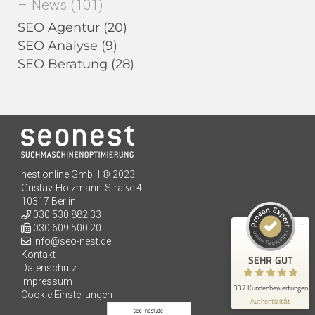
News
(101)
SEO Agentur
(20)
SEO Analyse
(9)
SEO Beratung
(28)
Kundenbewertungen und Erfahrungen zu
seo-nest.de
SEHR GUT
98%
nest online GmbH © 2023
Empfehlungen auf
Gustav-Holzmann-Straße 4
ProvenExpert.com
4,91 / 5,00
10317 Berlin
030 530 882 33
198
139
030 609 500 20
info@seo-nest.de
Bewertungen auf
Bewertungen von 3
ProvenExpert.com
anderen Quellen
Kontakt
SEHR GUT
Datenschutz
Impressum
Blick aufs ProvenExpert-Profil werfen
337 Kundenbewertungen
Cookie Einstellungen
Authentizität
3.8.2026