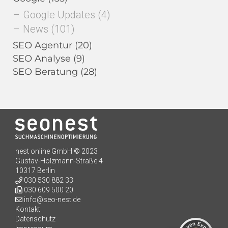
Google Updates
(4)
News
(101)
SEO Agentur
(20)
SEO Analyse
(9)
SEO Beratung
(28)
nest online GmbH © 2023
Kundenbewertungen und Erfahrungen zu
Gustav-Holzmann-Straße 4
seo-nest.de
10317 Berlin
030 530 882 33
SEHR GUT
98%
030 609 500 20
info@seo-nest.de
Empfehlungen auf
ProvenExpert.com
Kontakt
4,91 / 5,00
Datenschutz