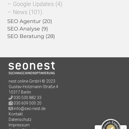
Google Updates
(4)
News
(101)
SEO Agentur
(20)
SEO Analyse
(9)
SEO Beratung
(28)
nest online GmbH © 2023
Kundenbewertungen und Erfahrungen zu
Gustav-Holzmann-Straße 4
seo-nest.de
10317 Berlin
030 530 882 33
SEHR GUT
98%
030 609 500 20
info@seo-nest.de
Empfehlungen auf
ProvenExpert.com
Kontakt
4,91 / 5,00
Datenschutz
Impressum
198