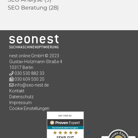
SEO Beratung
(28)
nest online GmbH © 2023
Gustav-Holzmann-Straße 4
10317 Berlin
030 530 882 33
030 609 500 20
info@seo-nest.de
Kontakt
Kundenbewertungen und Erfahrungen zu
Datenschutz
seo-nest.de
Impressum
Cookie Einstellungen
SEHR GUT
98%
Empfehlungen auf
ProvenExpert.com
4,91 / 5,00