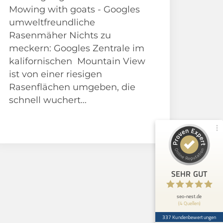
Mowing with goats - Googles
Kundenbewertungen und Erfahrungen zu
umweltfreundliche
seo-nest.de
Rasenmäher Nichts zu
meckern: Googles Zentrale im
98%
SEHR GUT
kalifornischen Mountain View
Empfehlungen auf
ProvenExpert.com
4,91 / 5,00
ist von einer riesigen
Rasenflächen umgeben, die
139
198
schnell wuchert...
Bewertungen von 3
Bewertungen auf
anderen Quellen
ProvenExpert.com
Adventskalender
Blick aufs ProvenExpert-Profil werfen
Frank S.
30.7.2026
5
SEHR GUT
Das Unternehmen seo-nest.de liefert
excellente Expertise und optimale
Unterstützung in Fragen der SEO-Optimi...
seo-nest.de
(4 Quellen)
337 Kundenbewertungen