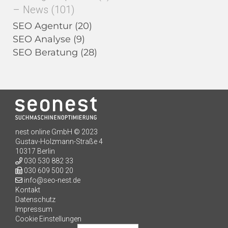
News
(101)
SEO Agentur
(20)
SEO Analyse
(9)
SEO Beratung
(28)
nest online GmbH © 2023
Gustav-Holzmann-Straße 4
10317 Berlin
030 530 882 33
030 609 500 20
info@seo-nest.de
Kontakt
Kundenbewertungen und Erfahrungen zu
Datenschutz
seo-nest.de
Impressum
Cookie Einstellungen
SEHR GUT
98%