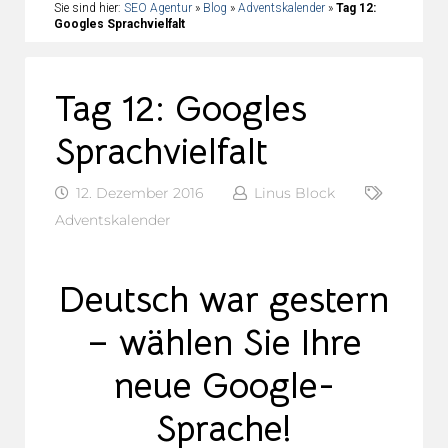
Sie sind hier:
SEO Agentur
»
Blog
»
Adventskalender
»
Tag 12:
Googles Sprachvielfalt
Tag 12: Googles
Sprachvielfalt
12. Dezember 2016
Linus Block
Adventskalender
Deutsch war gestern
– wählen Sie Ihre
neue Google-
Sprache!