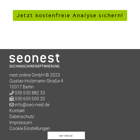
Jetzt kostenfreie Analyse sichern!
nest online GmbH © 2023
Gustav-Holzmann-Straße 4
10317 Berlin
030 530 882 33
030 609 500 20
info@seo-nest.de
Kontakt
Kundenbewertungen und Erfahrungen zu
Datenschutz
seo-nest.de
Impressum
Cookie Einstellungen
SEHR GUT
98%
Empfehlungen auf