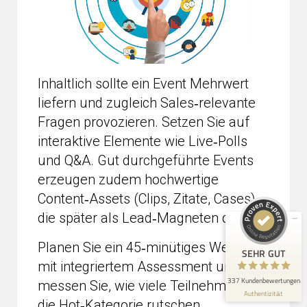
Inhaltlich sollte ein Event Mehrwert
liefern und zugleich Sales‑relevante
Kundenbewertungen und Erfahrungen zu
Fragen provozieren. Setzen Sie auf
seo-nest.de
interaktive Elemente wie Live‑Polls
SEHR GUT
98%
und Q&A. Gut durchgeführte Events
Empfehlungen auf
erzeugen zudem hochwertige
ProvenExpert.com
4,91 / 5,00
Content‑Assets (Clips, Zitate, Cases),
198
die später als Lead‑Magneten dienen.
139
Bewertungen auf
Bewertungen von 3
Planen Sie ein 45‑minütiges Webinar
ProvenExpert.com
anderen Quellen
SEHR GUT
mit integriertem Assessment und
Blick aufs ProvenExpert-Profil werfen
337 Kundenbewertungen
messen Sie, wie viele Teilnehmer in
Authentizität
3.8.2026
die Hot‑Kategorie rutschen.