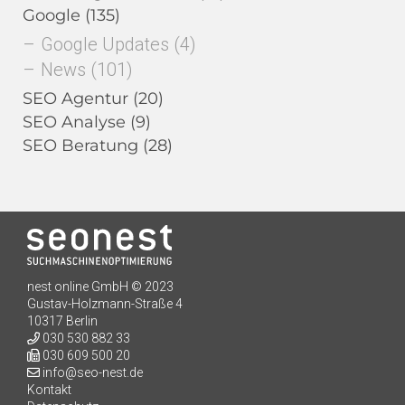
Google
(135)
Google Updates
(4)
News
(101)
SEO Agentur
(20)
SEO Analyse
(9)
SEO Beratung
(28)
nest online GmbH © 2023
Kundenbewertungen und Erfahrungen zu
Gustav-Holzmann-Straße 4
seo-nest.de
10317 Berlin
030 530 882 33
SEHR GUT
98%
030 609 500 20
info@seo-nest.de
Empfehlungen auf
ProvenExpert.com
Kontakt
4,91 / 5,00