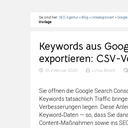
Sie sind hier:
SEO Agentur
»
Blog
»
Unkategorisiert
»
Google
Vorlage
Keywords aus Goog
exportieren: CSV-V
01. Februar 2026
Linus Block
Sie öffnen die Google Search Conso
Keywords tatsächlich Traffic bring
Verbesserungen liegen. Diese Anle
Keyword‑Daten — so, dass Sie danach
Content‑Maßnahmen sowie ins SEO‑