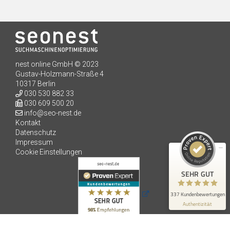
nest online GmbH © 2023
Kundenbewertungen und Erfahrungen zu
Gustav-Holzmann-Straße 4
seo-nest.de
10317 Berlin
030 530 882 33
SEHR GUT
98%
030 609 500 20
info@seo-nest.de
Empfehlungen auf
ProvenExpert.com
Kontakt
4,91 / 5,00
Datenschutz
Impressum
198
139
Cookie Einstellungen
Bewertungen auf
Bewertungen von 3
ProvenExpert.com
anderen Quellen
SEHR GUT
Blick aufs ProvenExpert-Profil werfen
337 Kundenbewertungen
Authentizität
3.8.2026