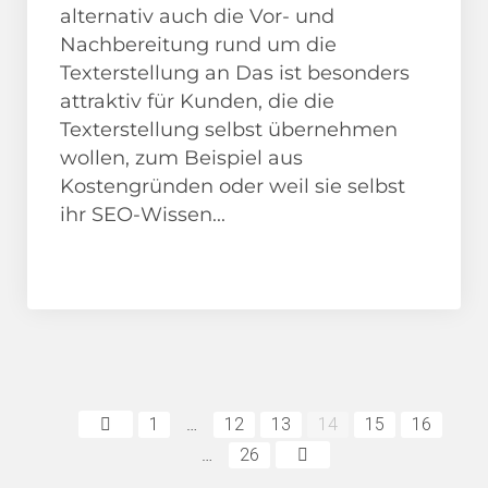
alternativ auch die Vor- und
Nachbereitung rund um die
Texterstellung an Das ist besonders
attraktiv für Kunden, die die
Texterstellung selbst übernehmen
wollen, zum Beispiel aus
Kostengründen oder weil sie selbst
ihr SEO-Wissen...
SEO Agentur
SEO Analyse
Beitragsnavigation
1
…
12
13
14
15
16

…
26
